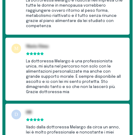
La Dottoressa Melargo è riuscita nell'impresa che
tutte le donne in menopausa vorrebbero
raggiungere ovvero ritorno al peso forma,
metabolismo riattivato e il tutto senza rinunce
grazie al piano alimentare da lei studiato con
competenza.
Maria Elena
M
La dottoressa Melargo è una professionista
unica, mi aiuta nel percorso non solo con le
alimentazioni personalizzate ma anche con
grande supporto morale. È sempre disponibile all
ascolto e io con lei mi sento protetta. Sto
dimagrendo tanto e so che non la lascerò più.
Grazie dottoressa mia
DB
D
Vado dalla dottoressa Melargo da circa un anno,
lei è molto professionale e nonostante i miei